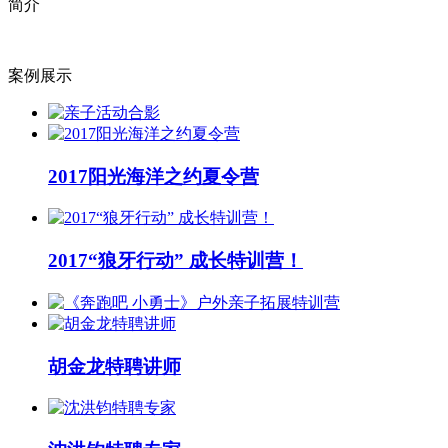
简介
案例展示
2017阳光海洋之约夏令营
2017“狼牙行动” 成长特训营！
胡金龙特聘讲师