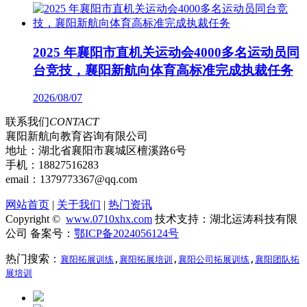
2025 年襄阳市直机关运动会4000多名运动员同
台竞技，襄阳新航向体育高标准完成执裁任务
2026/08/07
联系我们
CONTACT
襄阳新航向教育咨询有限公司
地址：湖北省襄阳市襄城区檀溪路6号
手机：18827516283
email：1379773367@qq.com
网站首页
|
关于我们
|
热门资讯
Copyright ©
www.0710xhx.com
技术支持：湖北运涛科技有限
公司 备案号：
鄂ICP备2024056124号
热门搜索：
襄阳拓展训练
,
襄阳拓展培训
,
襄阳公司拓展训练
,
襄阳团队拓
展培训