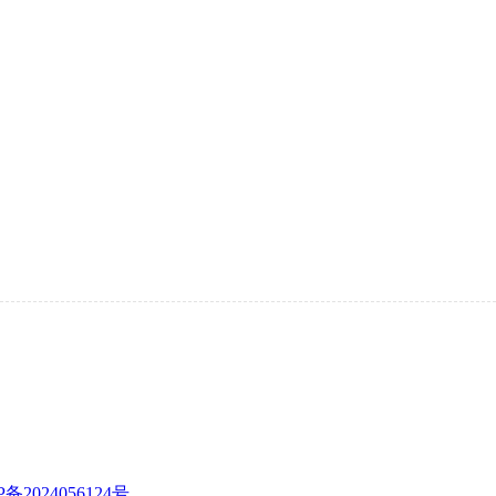
1379773367@qq.com
阳市襄城区檀溪路6号 电话：18827516283
P备2024056124号