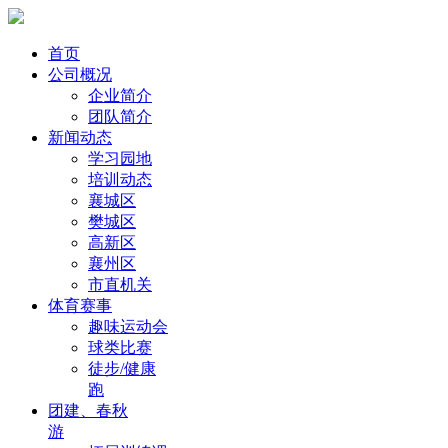
首页
公司概况
企业简介
团队简介
新闻动态
学习园地
培训动态
襄城区
樊城区
高新区
襄州区
市直机关
体育赛事
趣味运动会
球类比赛
徒步/健康
跑
团建、春秋
游