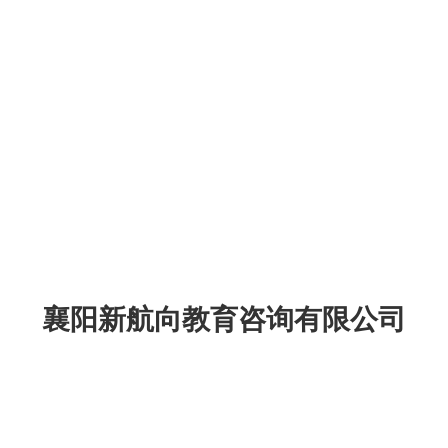
襄阳新航向教育咨询有限公司