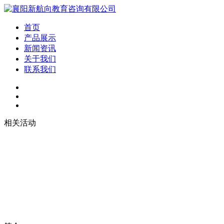
首页
产品展示
新闻资讯
关于我们
联系我们
相关活动