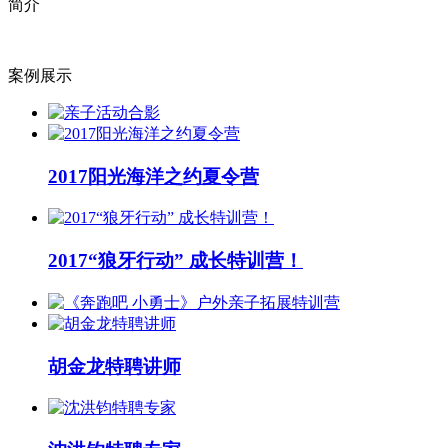
简介
案例展示
2017阳光海洋之约夏令营
2017“狼牙行动” 成长特训营！
胡金龙特聘讲师