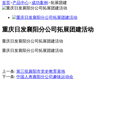
首页
>
产品中心
>
成功案例
>
拓展团建
重庆日发襄阳分公司拓展团建活动
重庆日发襄阳分公司拓展团建活动
重庆日发襄阳分公司拓展团建活动
上一条:
第三批襄阳市党史教育基地
下一条:
中国人寿襄阳分公司趣味运动会
欢迎致电了解更多详情，Tell：18827516283，Email: