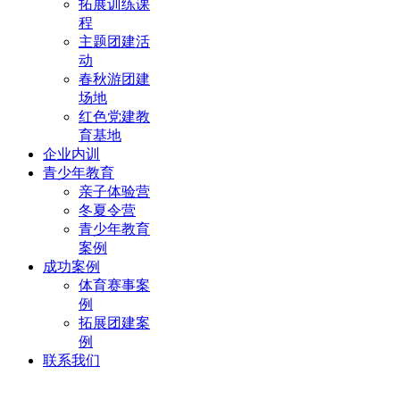
拓展训练课
程
主题团建活
动
春秋游团建
场地
红色党建教
育基地
企业内训
青少年教育
亲子体验营
冬夏令营
青少年教育
案例
成功案例
体育赛事案
例
拓展团建案
例
联系我们