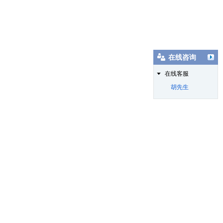
在线咨询
在线客服
胡先生