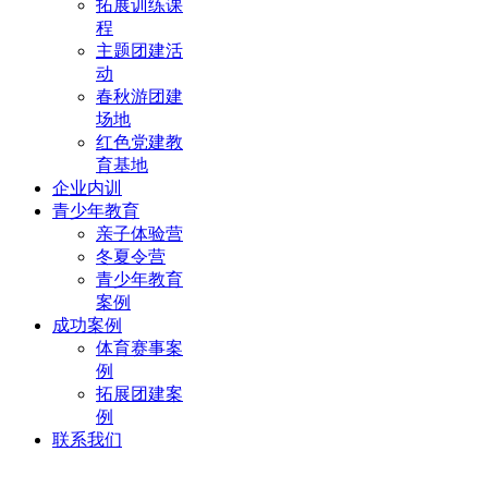
拓展训练课
程
主题团建活
动
春秋游团建
场地
红色党建教
育基地
企业内训
青少年教育
亲子体验营
冬夏令营
青少年教育
案例
成功案例
体育赛事案
例
拓展团建案
例
联系我们