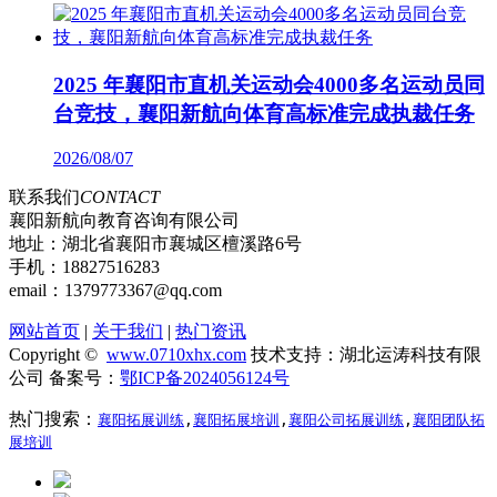
2025 年襄阳市直机关运动会4000多名运动员同
台竞技，襄阳新航向体育高标准完成执裁任务
2026/08/07
联系我们
CONTACT
襄阳新航向教育咨询有限公司
地址：湖北省襄阳市襄城区檀溪路6号
手机：18827516283
email：1379773367@qq.com
网站首页
|
关于我们
|
热门资讯
Copyright ©
www.0710xhx.com
技术支持：湖北运涛科技有限
公司 备案号：
鄂ICP备2024056124号
热门搜索：
襄阳拓展训练
,
襄阳拓展培训
,
襄阳公司拓展训练
,
襄阳团队拓
展培训