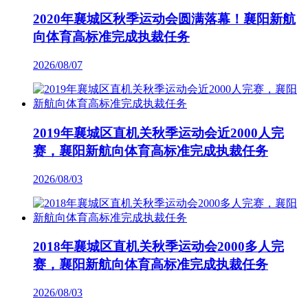
2020年襄城区秋季运动会圆满落幕！襄阳新航
向体育高标准完成执裁任务
2026/08/07
2019年襄城区直机关秋季运动会近2000人完
赛，襄阳新航向体育高标准完成执裁任务
2026/08/03
2018年襄城区直机关秋季运动会2000多人完
赛，襄阳新航向体育高标准完成执裁任务
2026/08/03