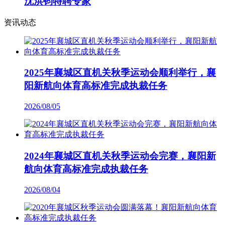
沈洪钧特聘专家
资讯动态
2025年襄城区直机关秋季运动会顺利举行，襄
阳新航向体育高标准完成执裁任务
2026/08/05
2024年襄城区直机关秋季运动会完赛，襄阳新
航向体育高标准完成执裁任务
2026/08/04