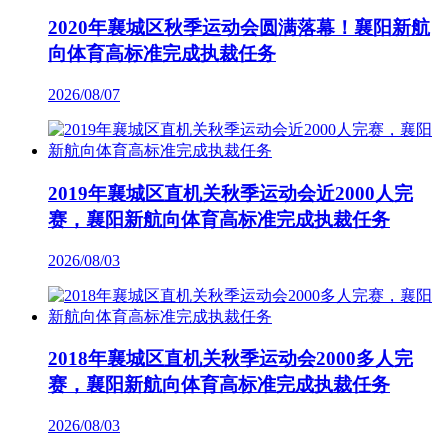
2020年襄城区秋季运动会圆满落幕！襄阳新航
向体育高标准完成执裁任务
2026/08/07
2019年襄城区直机关秋季运动会近2000人完
赛，襄阳新航向体育高标准完成执裁任务
2026/08/03
2018年襄城区直机关秋季运动会2000多人完
赛，襄阳新航向体育高标准完成执裁任务
2026/08/03