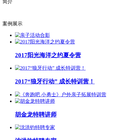
简介
案例展示
2017阳光海洋之约夏令营
2017“狼牙行动” 成长特训营！
胡金龙特聘讲师