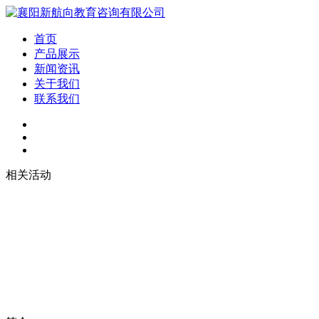
首页
产品展示
新闻资讯
关于我们
联系我们
相关活动