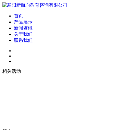
首页
产品展示
新闻资讯
关于我们
联系我们
相关活动