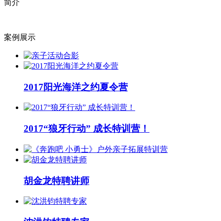
简介
案例展示
2017阳光海洋之约夏令营
2017“狼牙行动” 成长特训营！
胡金龙特聘讲师