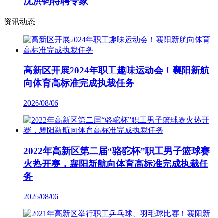
沈洪钧特聘专家
资讯动态
高新区开展2024年职工趣味运动会！襄阳新航
向体育高标准完成执裁任务
2026/08/06
2022年高新区第二届“骆驼杯”职工男子篮球赛
火热开赛，襄阳新航向体育高标准完成执裁任
务
2026/08/06