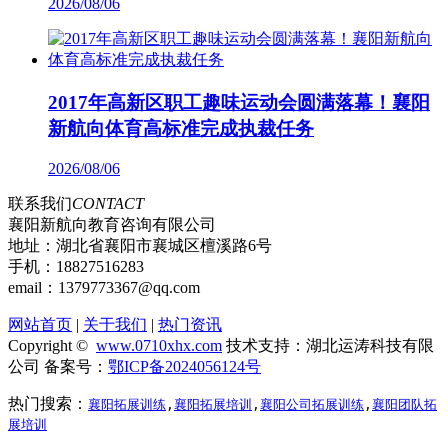
2026/08/06
2017年高新区职工趣味运动会圆满落幕！襄阳
新航向体育高标准完成执裁任务
2026/08/06
联系我们
CONTACT
襄阳新航向教育咨询有限公司
地址：湖北省襄阳市襄城区檀溪路6号
手机：18827516283
email：1379773367@qq.com
网站首页
|
关于我们
|
热门资讯
Copyright ©
www.0710xhx.com
技术支持：湖北运涛科技有限
公司 备案号：
鄂ICP备2024056124号
热门搜索：
襄阳拓展训练
,
襄阳拓展培训
,
襄阳公司拓展训练
,
襄阳团队拓
展培训