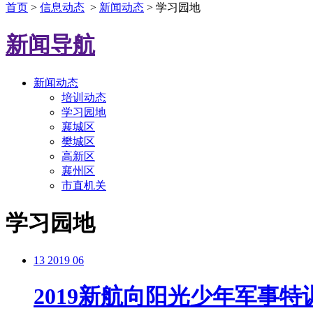
首页
>
信息动态
>
新闻动态
> 学习园地
新闻导航
新闻动态
培训动态
学习园地
襄城区
樊城区
高新区
襄州区
市直机关
学习园地
13
2019 06
2019新航向阳光少年军事